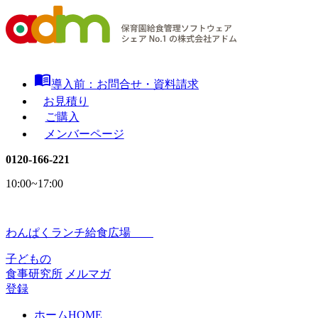
menu_book
導入前：お問合せ・資料請求
お見積り
ご購入
メンバーページ
0120-166-221
10:00~17:00
わんぱくランチ給食広場
子どもの
食事研究所
メルマガ
登録
ホーム
HOME