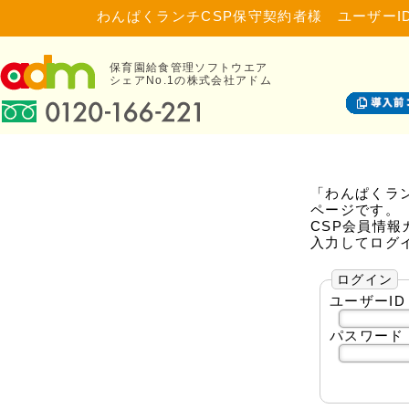
わんぱくランチCSP保守契約者様 ユーザーI
保育園給食管理ソフトウエア
シェアNo.1の株式会社アドム
「わんぱくラ
ページです。
CSP会員情報
入力してログ
ログイン
ユーザーID
パスワード