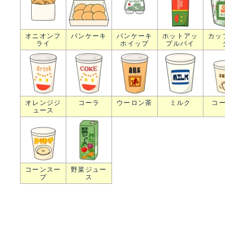
オニオンフ
パンケーキ
パンケーキ
ホットアッ
カッ
ライ
ホイップ
プルパイ
オレンジジ
コーラ
ウーロン茶
ミルク
コ
ュース
コーンスー
野菜ジュー
プ
ス