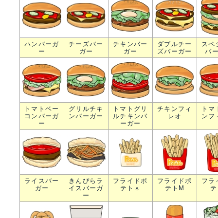
ハンバーガ
チーズバー
チキンバー
ダブルチー
スペ
ー
ガー
ガー
ズバーガー
バ
トマトベー
グリルチキ
トマトグリ
チキンフィ
トマ
コンバーガ
ンバーガー
ルチキンバ
レオ
ンフ
ー
ーガー
ライスバー
きんぴらラ
フライドポ
フライドポ
フラ
ガー
イスバーガ
テトｓ
テトM
テ
ー