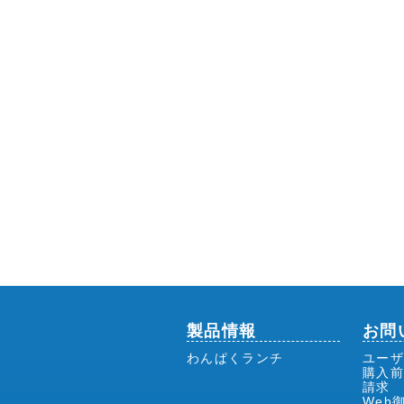
製品情報
お問
わんぱくランチ
ユーザ
購入
請求
Web