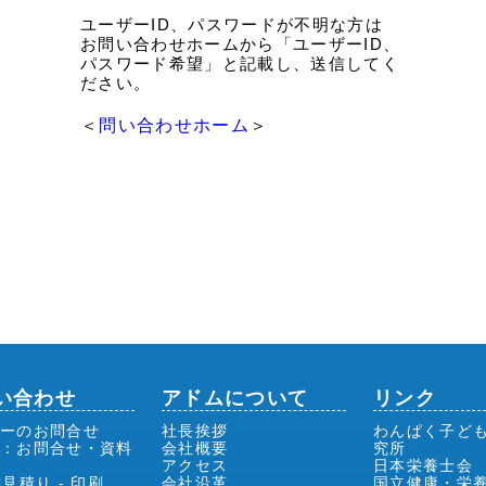
ユーザーID、パスワードが不明な方は
お問い合わせホームから「ユーザーID、
パスワード希望」と記載し、送信してく
ださい。
＜
問い合わせホーム
＞
い合わせ
アドムについて
リンク
ーのお問合せ
社長挨拶
わんぱく子ど
前：お問合せ・資料
会社概要
究所
アクセス
日本栄養士会
御見積り - 印刷
会社沿革
国立健康・栄