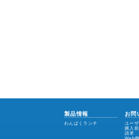
製品情報
お問
わんぱくランチ
ユーザ
購入
請求
Web