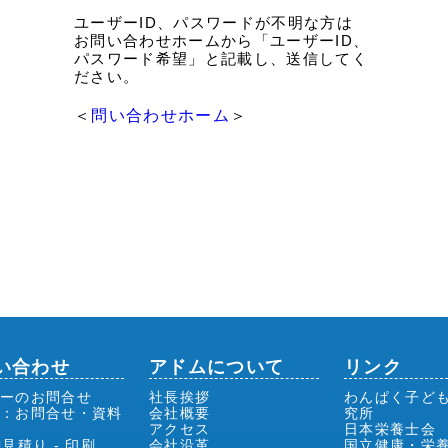
ユーザーID、パスワードが不明な方は
お問い合わせホームから「ユーザーID、
パスワード希望」と記載し、送信してく
ださい。
＜
問い合わせホーム
＞
い合わせ
アドムについて
リンク
ーのお問合せ
社長挨拶
わんぱく子ど
前：お問合せ・資料
会社概要
究所
アクセス
日本栄養士会
御見積り - 印刷
会社沿革
国立健康・栄