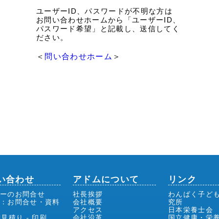
ユーザーID、パスワードが不明な方は
お問い合わせホームから「ユーザーID、
パスワード希望」と記載し、送信してく
ださい。
＜
問い合わせホーム
＞
い合わせ
アドムについて
リンク
ーのお問合せ
社長挨拶
わんぱく子ど
前：お問合せ・資料
会社概要
究所
アクセス
日本栄養士会
御見積り - 印刷
会社沿革
国立健康・栄