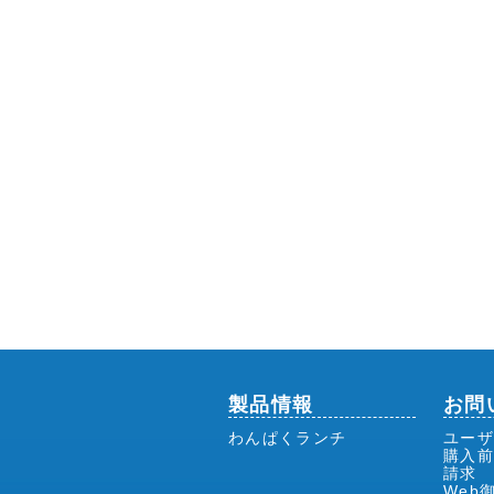
製品情報
お問
わんぱくランチ
ユーザ
購入
請求
Web