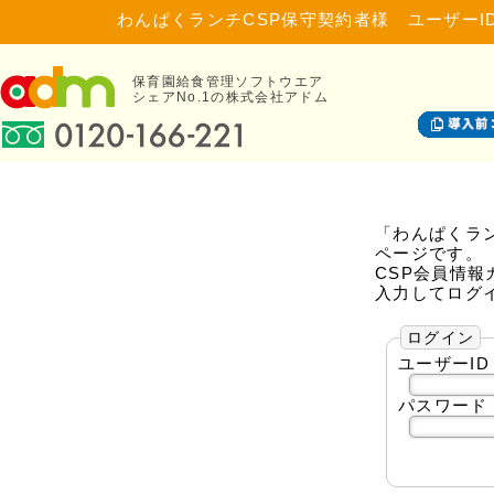
わんぱくランチCSP保守契約者様 ユーザーI
保育園給食管理ソフトウエア
シェアNo.1の株式会社アドム
「わんぱくラ
ページです。
CSP会員情報
入力してログ
ログイン
ユーザーID
パスワード