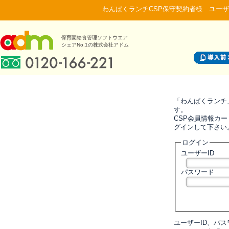
わんぱくランチCSP保守契約者様 ユーザ
保育園給食管理ソフトウエア
シェアNo.1の株式会社アドム
「わんぱくランチ
す。
CSP会員情報カー
グインして下さい
ログイン
ユーザーID
パスワード
ユーザーID、パ