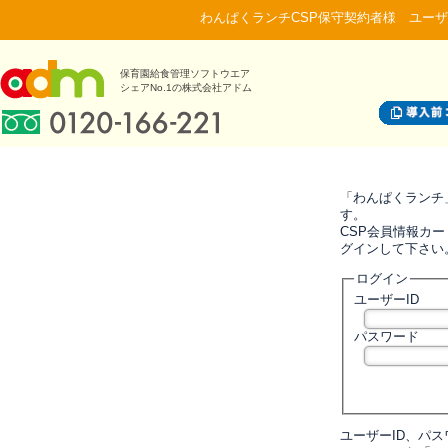
わんぱくランチCSP保守契約者様 ユーザ
保育園給食管理ソフトウエア
シェアNo.1の株式会社アドム
「わんぱくランチ
す。
CSP会員情報カー
グインして下さい
ログイン
ユーザーID
パスワード
ユーザーID、パ