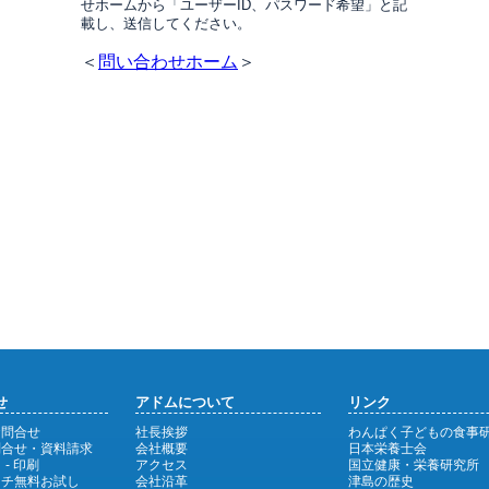
せホームから「ユーザーID、パスワード希望」と記
載し、送信してください。
＜
問い合わせホーム
＞
せ
アドムについて
リンク
お問合せ
社長挨拶
わんぱく子どもの食事
問合せ・資料請求
会社概要
日本栄養士会
 - 印刷
アクセス
国立健康・栄養研究所
ンチ無料お試し
会社沿革
津島の歴史