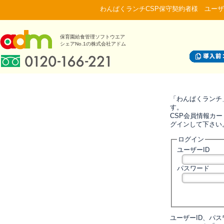
わんぱくランチCSP保守契約者様 ユーザ
保育園給食管理ソフトウエア
シェアNo.1の株式会社アドム
「わんぱくランチ
す。
CSP会員情報カー
グインして下さい
ログイン
ユーザーID
パスワード
ユーザーID、パ