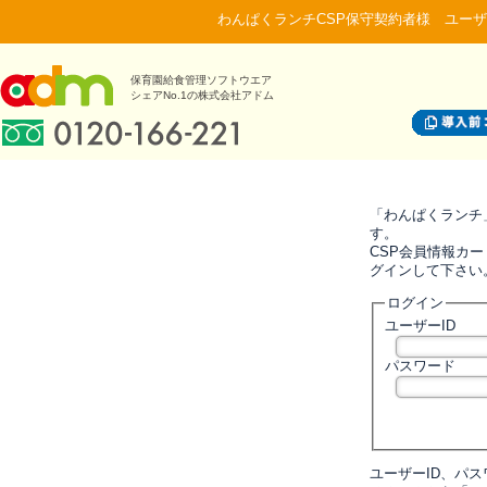
わんぱくランチCSP保守契約者様 ユーザ
保育園給食管理ソフトウエア
シェアNo.1の株式会社アドム
「わんぱくランチ
す。
CSP会員情報カー
グインして下さい
ログイン
ユーザーID
パスワード
ユーザーID、パ