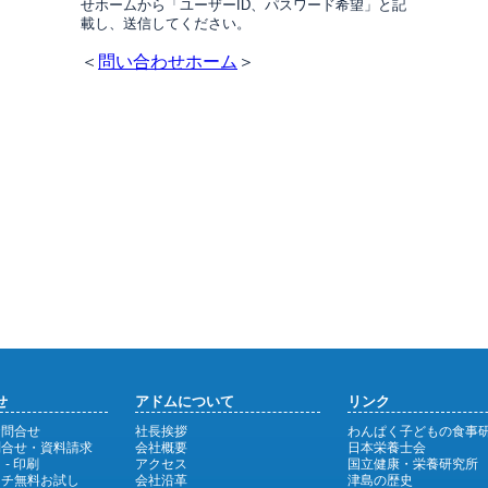
せホームから「ユーザーID、パスワード希望」と記
載し、送信してください。
＜
問い合わせホーム
＞
せ
アドムについて
リンク
お問合せ
社長挨拶
わんぱく子どもの食事
問合せ・資料請求
会社概要
日本栄養士会
 - 印刷
アクセス
国立健康・栄養研究所
ンチ無料お試し
会社沿革
津島の歴史