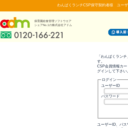
わんぱくランチCSP保守契約者様 ユーザ
保育園給食管理ソフトウエア
シェアNo.1の株式会社アドム
「わんぱくランチ
す。
CSP会員情報カー
グインして下さい
ログイン
ユーザーID
パスワード
ユーザーID、パ