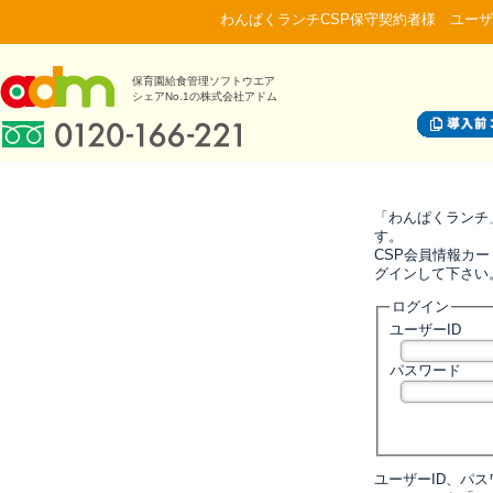
わんぱくランチCSP保守契約者様 ユーザ
保育園給食管理ソフトウエア
シェアNo.1の株式会社アドム
「わんぱくランチ
す。
CSP会員情報カー
グインして下さい
ログイン
ユーザーID
パスワード
ユーザーID、パ