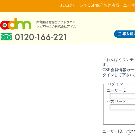
わんぱくランチCSP保守契約者様 ユーザ
保育園給食管理ソフトウエア
シェアNo.1の株式会社アドム
「わんぱくランチ
す。
CSP会員情報カー
グインして下さい
ログイン
ユーザーID
パスワード
ユーザーID、パ