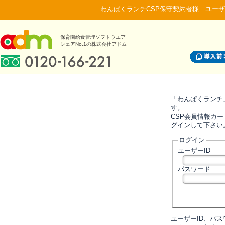
わんぱくランチCSP保守契約者様 ユーザ
保育園給食管理ソフトウエア
シェアNo.1の株式会社アドム
「わんぱくランチ
す。
CSP会員情報カー
グインして下さい
ログイン
ユーザーID
パスワード
ユーザーID、パ